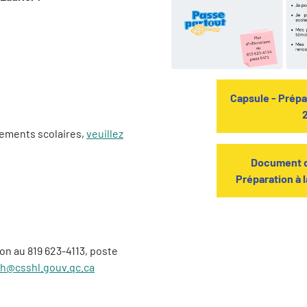
Capsule - Prépa
sements scolaires,
veuillez
Document d
Préparation à 
on au 819 623-4113, poste
th@csshl.gouv.qc.ca