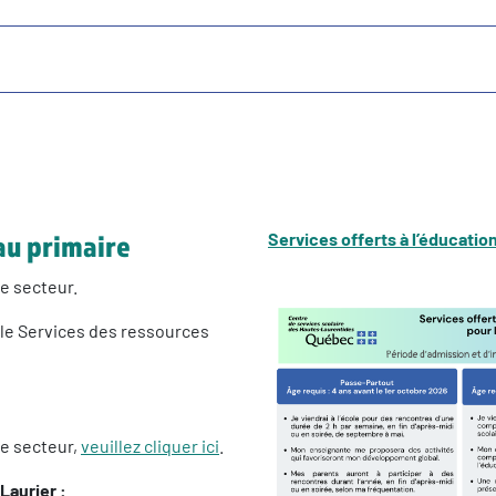
 au primaire
Services offerts à l’éducatio
re secteur.
le Services des ressources
re secteur,
veuillez cliquer ici
.
Laurier :