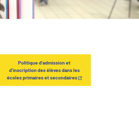
Politique d'admission et
d'inscription des élèves dans les
écoles primaires et secondaires