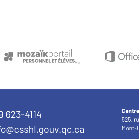
Centre
9 623-4114
525, r
fo@csshl.gouv.qc.ca
Mont-L