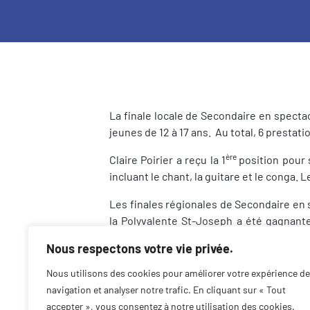
La finale locale de Secondaire en spectac
jeunes de 12 à 17 ans. Au total, 6 presta
ère
Claire Poirier a reçu la 1
position pour
incluant le chant, la guitare et le conga
Les finales régionales de Secondaire en s
la Polyvalente St-Joseph a été gagnante
également remporté un des Prix camp cha
Nous respectons votre vie privée.
Claire Poirier représentera la région des
Nous utilisons des cookies pour améliorer votre expérience de
prochains!
navigation et analyser notre trafic. En cliquant sur « Tout
accepter », vous consentez à notre utilisation des cookies.