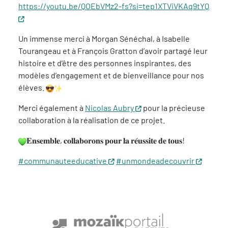
https://youtu.be/QOEbVMz2-fs?si=tep1XTViVKAq9tYQ
Un immense merci à Morgan Sénéchal, à Isabelle
Tourangeau et à François Gratton d’avoir partagé leur
histoire et d’être des personnes inspirantes, des
modèles d’engagement et de bienveillance pour nos
élèves.
Merci également à
Nicolas Aubry
pour la précieuse
collaboration à la réalisation de ce projet.
𝐄𝐧𝐬𝐞𝐦𝐛𝐥𝐞, 𝐜𝐨𝐥𝐥𝐚𝐛𝐨𝐫𝐨𝐧𝐬 𝐩𝐨𝐮𝐫 𝐥𝐚 𝐫𝐞́𝐮𝐬𝐬𝐢𝐭𝐞 𝐝𝐞 𝐭𝐨𝐮𝐬!
#communauteeducative
#unmondeadecouvrir