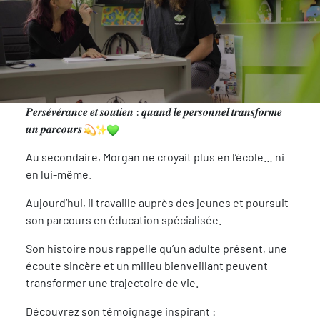
𝑷𝒆𝒓𝒔𝒆́𝒗𝒆́𝒓𝒂𝒏𝒄𝒆 𝒆𝒕 𝒔𝒐𝒖𝒕𝒊𝒆𝒏 : 𝒒𝒖𝒂𝒏𝒅 𝒍𝒆 𝒑𝒆𝒓𝒔𝒐𝒏𝒏𝒆𝒍 𝒕𝒓𝒂𝒏𝒔𝒇𝒐𝒓𝒎𝒆
𝒖𝒏 𝒑𝒂𝒓𝒄𝒐𝒖𝒓𝒔
Au secondaire, Morgan ne croyait plus en l’école… ni
en lui-même.
Aujourd’hui, il travaille auprès des jeunes et poursuit
son parcours en éducation spécialisée.
Son histoire nous rappelle qu’un adulte présent, une
écoute sincère et un milieu bienveillant peuvent
transformer une trajectoire de vie.
Découvrez son témoignage inspirant :