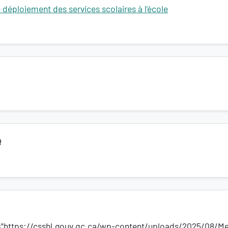
e déploiement des services scolaires à l'école
e
4="https://csshl.gouv.qc.ca/wp-content/uploads/2025/08/M