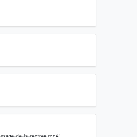
essage-de-la-rentree.mp4"