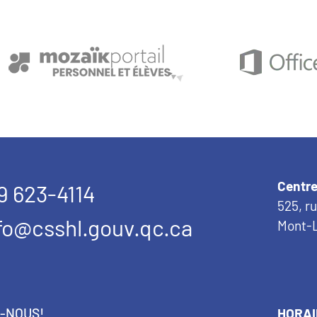
Centre
9 623-4114
525, r
fo@csshl.gouv.qc.ca
Mont-L
Z-NOUS!
HORAI