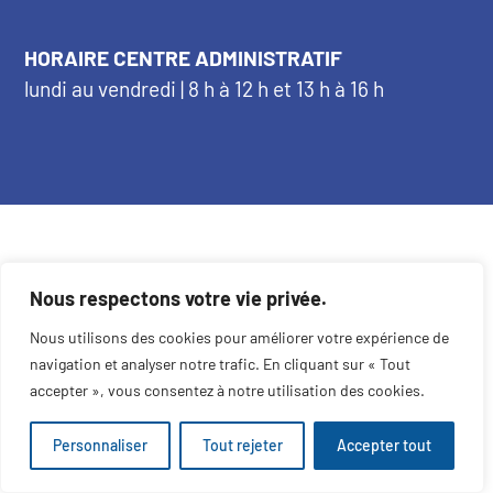
HORAIRE CENTRE ADMINISTRATIF
lundi au vendredi | 8 h à 12 h et 13 h à 16 h
Accessibilité universelle
|
Règles de confidentialité
Nous respectons votre vie privée.
Nous utilisons des cookies pour améliorer votre expérience de
navigation et analyser notre trafic. En cliquant sur « Tout
accepter », vous consentez à notre utilisation des cookies.
© Centre de services scolaire des Hautes-Laurentides |
Personnaliser
Tout rejeter
Accepter tout
Constella - Agence créative