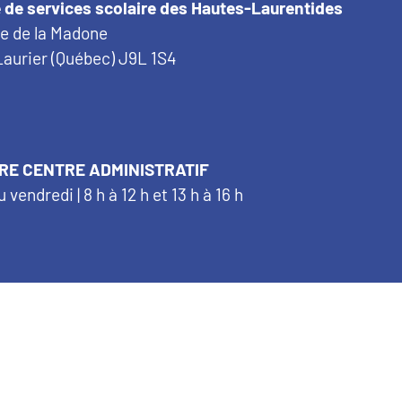
 de services scolaire des Hautes-Laurentides
ue de la Madone
aurier (Québec) J9L 1S4
RE CENTRE ADMINISTRATIF
u vendredi | 8 h à 12 h et 13 h à 16 h