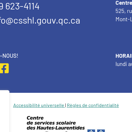
Centre
9 623-4114
525, r
fo@csshl.gouv.qc.ca
Mont-L
Z-NOUS!
HORAI
lundi a
Accessibilité universelle
|
Règles de confidentialité