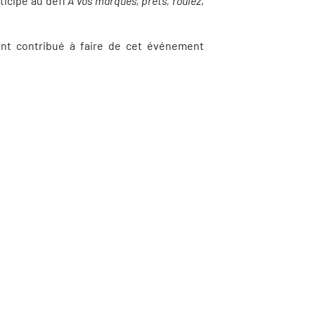
ticipé au défi
À vos marques, prêts, roulez
,
ont contribué à faire de cet événement