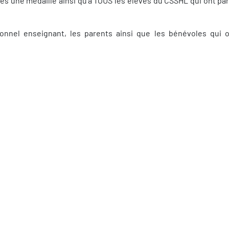
tés une médaille ainsi qu’à TOUS les élèves du CSSHL qui ont par
onnel enseignant, les parents ainsi que les bénévoles qui 