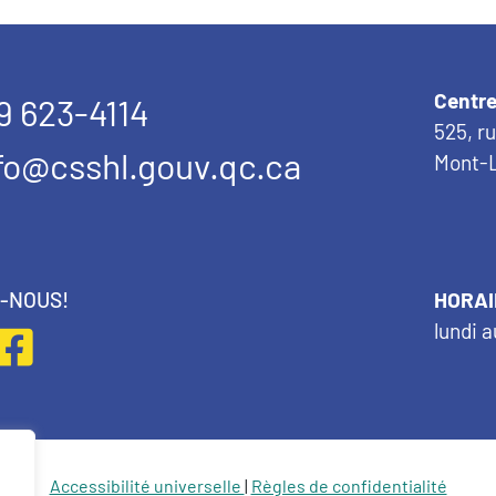
Centre
9 623-4114
525, r
fo@csshl.gouv.qc.ca
Mont-L
Z-NOUS!
HORAI
lundi a
Accessibilité universelle
|
Règles de confidentialité