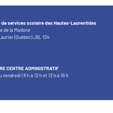
 de services scolaire des Hautes-Laurentides
ue de la Madone
aurier (Québec) J9L 1S4
RE CENTRE ADMINISTRATIF
u vendredi | 8 h à 12 h et 13 h à 16 h